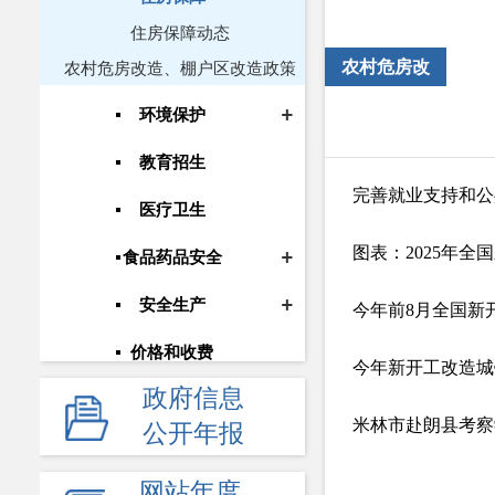
住房保障动态
农村危房改造、棚户区改造政策
农村危房改
造、棚户区改
环境保护
造政策
教育招生
完善就业支持和公
医疗卫生
图表：2025年全
食品药品安全
安全生产
今年前8月全国新开
价格和收费
今年新开工改造城
政府信息
通告公示
米林市赴朗县考察
公开年报
政府常务会议
网站年度