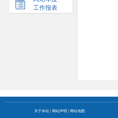
人事信息
工作报表
应急管理
新闻发布会
热点回应
政府公报
电子商务
履职依据
机关简介
规划计划
统计信息
关于本站
|
网站声明
|
网站地图
服务事项