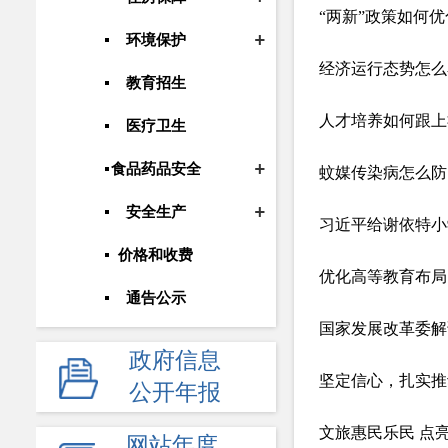
“两新”政策如何
环境保护
教育招生
人才培养如何跟上
医疗卫生
食品药品安全
蚊媒传染病怎么防
安全生产
价格和收费
通告公示
国家发展改革委解
政府常务会议
政府信息
坚定信心，扎实推
人事信息
公开年报
应急管理
文旅惠民乐民 点
网站年度