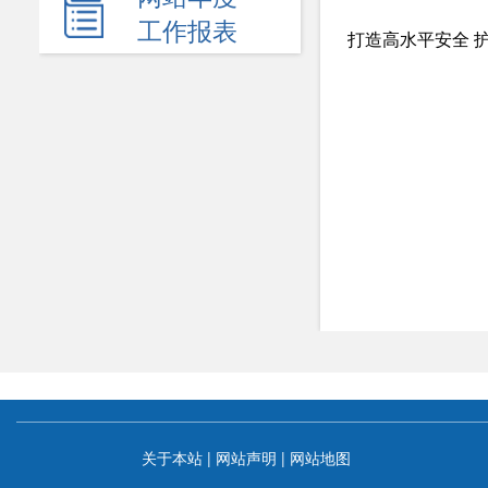
新闻发布会
工作报表
打造高水平安全 
热点回应
政府公报
电子商务
履职依据
机关简介
规划计划
统计信息
服务事项
双公示
关于本站
|
网站声明
|
网站地图