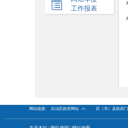
新闻发布会
工作报表
热点回应
政府公报
电子商务
履职依据
机关简介
规划计划
统计信息
服务事项
网站链接:
自治区政府网站
区（市）县政府
双公示
财政资金
关于本站
|
网站声明
|
网站地图