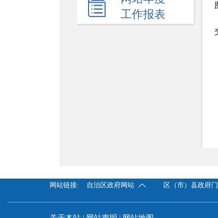
新闻发布会
工作报表
热点回应
政府公报
电子商务
履职依据
机关简介
规划计划
统计信息
服务事项
网站链接:
自治区政府网站
区（市）县政府
双公示
财政资金
关于本站
|
网站声明
|
网站地图