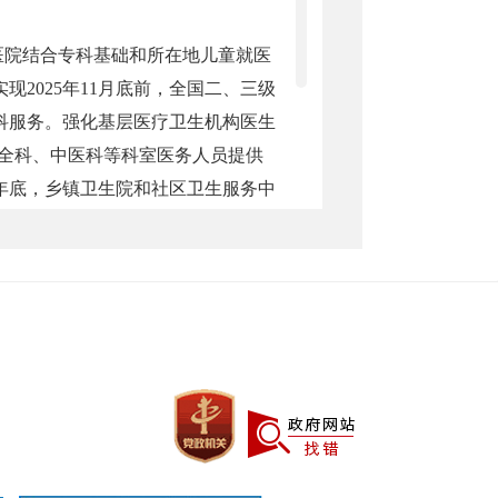
医院结合专科基础和所在地儿童就医
2025年11月底前，全国二、三级
科服务。强化基层医疗卫生机构医生
过全科、中医科等科室医务人员提供
5年底，乡镇卫生院和社区卫生服务中
院、综合医院和中医医院儿科牵头组
团。县级医院要依托紧密型县域医共
。强化医疗机构间的儿科协作，向基
级市和县（市）为单位，实现儿科医联
儿童医院和国家中医儿科优势专科所
，开展儿科专业培训，强化儿童疾病