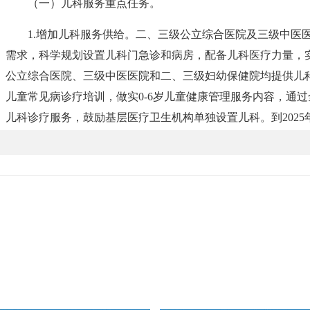
（一）儿科服务重点任务。
1.增加儿科服务供给。二、三级公立综合医院及三级中医
需求，科学规划设置儿科门急诊和病房，配备儿科医疗力量，实现
公立综合医院、三级中医医院和二、三级妇幼保健院均提供儿
儿童常见病诊疗培训，做实0-6岁儿童健康管理服务内容，通
儿科诊疗服务，鼓励基层医疗卫生机构单独设置儿科。到202
心提供儿科常见病诊疗服务比例达到90%以上。
府门户网站
市级部门网站
2.推进儿科医联体建设。鼓励地级市儿童医院、妇幼保健
建儿科医联体，分区包片覆盖网格化布局的紧密型城市医疗集
体帮扶指导辖区乡镇卫生院、社区卫生服务中心提供儿科服务
电子政务中心
层下沉儿科医疗资源，促进儿科共建共享。到2027年，以地
藏ICP备11000170号-8
网站标识码：5426230001
体全覆盖。国家儿童医学中心、国家儿童区域医疗中心、省级
在医院全部牵头组建儿科医联体，辐射带动地市级和县级医院
标准化、同质化诊疗和管理。