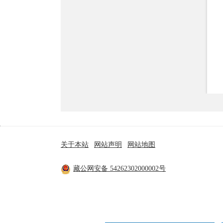
网站链接:
自治区政府网站
区（市）县政
关于本站
|
网站声明
|
网站地图
主办单位：米林市人民政府 技术支持：林芝市政府
藏公网安备 54262302000002号
工信部备案：