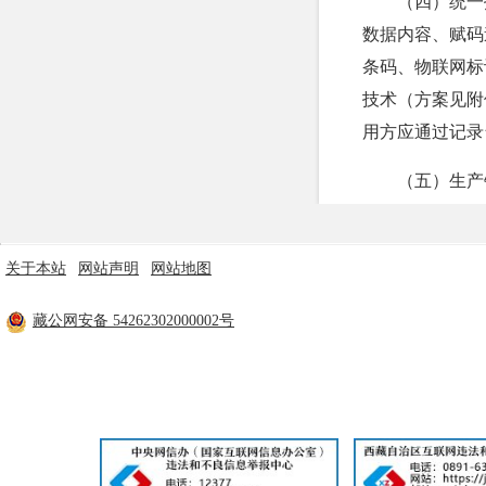
（四）统一
数据内容、赋码
条码、物联网标
技术（方案见附
用方应通过记录
（五）生产
等产品质量安全
据要求将重点工
关于本站
|
网站声明
|
网站地图
（六）推动
主办单位：米林市人民政府 技术支持：林芝市政府电子政务中心
藏公网安备 54262302000002号
工信部备案：
藏ICP备11000170号
要求纳入其中。
量安全追溯作为
位将重点工业产
（七）保障
点工业产品质量