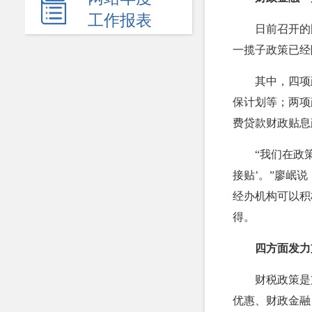
新闻发布会
工作报表
日前召开的
热点回应
一揽子政策已经
政府公报
其中，四项
电子商务
保计划等；两项
费贷款财政贴息
履职依据
机关简介
“我们在政
接贴’。”廖岷
规划计划
经办机构可以积
统计信息
得。
服务事项
四方面发力
双公示
财税政策是
财政资金
优惠、财政金融