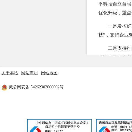
平科技自立自强
行政事业性收费
优化升级，重点
政府采购
一是发挥好
重大建设项目
技”，支持企业
民生领域
二是支持推
监查信息
改造与中小企业
人事招考
三是强化企
关于本站
|
网站声明
|
网站地图
展。继续发挥专
主办单位：米林市人民政府 技术支持：林芝市政府电子政务中心
其他信息
藏公网安备 54262302000002号
工信部备案：
藏ICP备11000170号
新能力和专业化
四是加快重
件的科技创新产
2025年