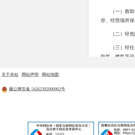
（一）救助
存、经营场所保
（二）经危
（三）经住
电气、燃气等设
事故隐患；
关于本站
|
网站声明
|
网站地图
（四）违规
主办单位：米林市人民政府 技术支持：林芝市政府电子政务中心
藏公网安备 54262302000002号
工信部备案：
藏ICP备11000170号
（五）未配
统；
（六）未按
准要求，未按照