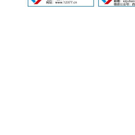
（七）未对
经常性维护、保
（八）未依
（九）未按
第六条 救
（一）未落
问题予以整改的
（二）需要
（三）使用
（四）未编
（五）受助