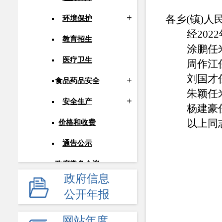
各乡(镇)人
环境保护
经
202
教育招生
涂鹏任
医疗卫生
周作江
刘国才
食品药品安全
朱颖任
安全生产
杨建豪
以上同
价格和收费
通告公示
政府常务会议
政府信息
人事信息
公开年报
应急管理
网站年度