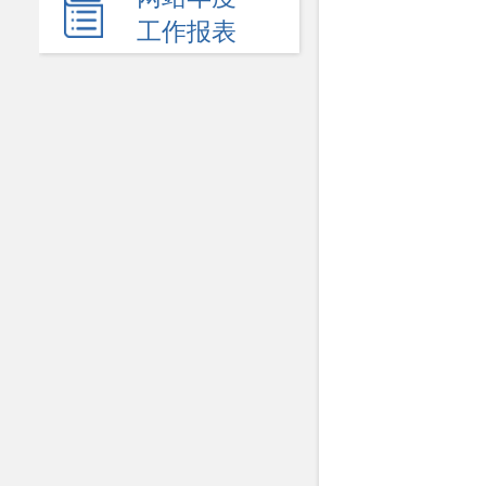
新闻发布会
工作报表
热点回应
政府公报
电子商务
履职依据
机关简介
规划计划
统计信息
服务事项
双公示
财政资金