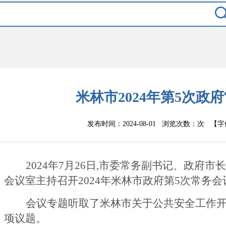
米林市2024年第5次政
发布时间：2024-08-01 浏览次数：
次
【字
202
4
年
7
月
26
日,市委常务副书记、政府市
会议室主持召开
202
4
年米林市政府第
5
次常务会
会议专题听取了米林市关于公共安全工作
项议题。