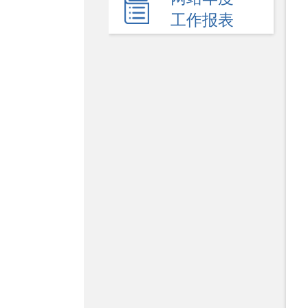
新闻发布会
工作报表
热点回应
政府公报
电子商务
履职依据
机关简介
规划计划
统计信息
服务事项
双公示
财政资金