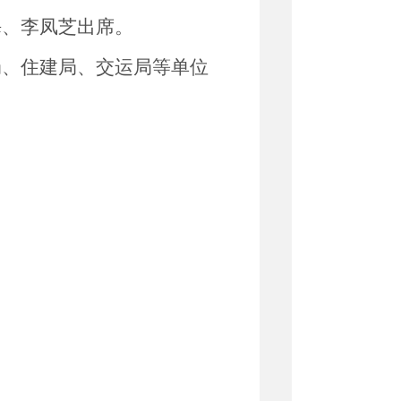
海
、李凤芝
出席
。
局、住建局
、交运局
等单位