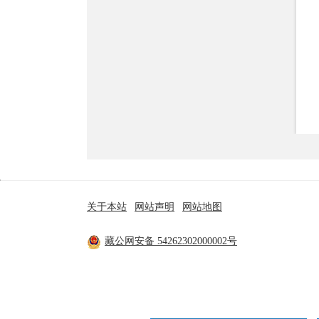
行政事业性收费
政府采购
重大建设项目
民生领域
监查信息
人事招考
网站链接:
自治区政府网站
区（市）县政
其他信息
关于本站
|
网站声明
|
网站地图
主办单位：米林市人民政府 技术支持：林芝市政府
藏公网安备 54262302000002号
工信部备案：