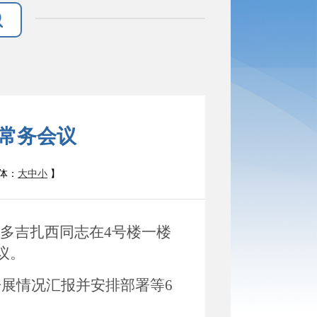
府常务会议
体：
大
中
小
】
长多吉扎西同志在
4
号楼一楼
议。
开展情况汇报并安排部署
等
6