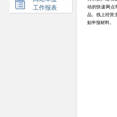
新闻发布会
工作报表
动的快递网点
热点回应
品。线上经营
贴申报材料。
政府公报
电子商务
履职依据
机关简介
规划计划
统计信息
服务事项
双公示
财政资金