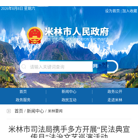
2026年8月8日 星期六
设为首页
|
加入收藏
搜 索
首页
新闻中心
政务公开
政务服务
政民互动
走进米林
首页
/
新闻中心
/
米林要闻
米林市司法局携手多方开展“民法典宣
传月”法治文艺巡演活动