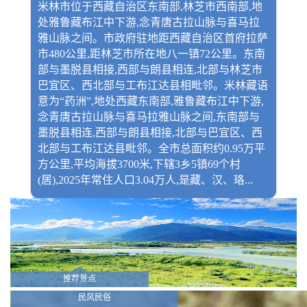
米林市位于西藏自治区东南部,林芝市西南部,地
处雅鲁藏布江中下游,念青唐古拉山脉与喜马拉
雅山脉之间。市政府驻地距西藏自治区首府拉萨
市480公里,距林芝市所在地八一镇72公里。东南
部与墨脱县相接,西部与朗县相连,北部与林芝市
巴宜区、西北部与工布江达县相毗邻。米林藏语
意为“药洲”,地处西藏东南部,雅鲁藏布江中下游,
念青唐古拉山脉与喜马拉雅山脉之间,东南部与
墨脱县相连,西部与朗县相接,北部与巴宜区、西
北部与工布江达县毗邻。全市总面积约0.95万平
方公里,平均海拔3700米,下辖3乡5镇69个村
(居),2025年常住人口3.04万人,是藏、汉、珞...
推荐景点
民风民俗