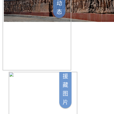
动
态
援
藏
图
片