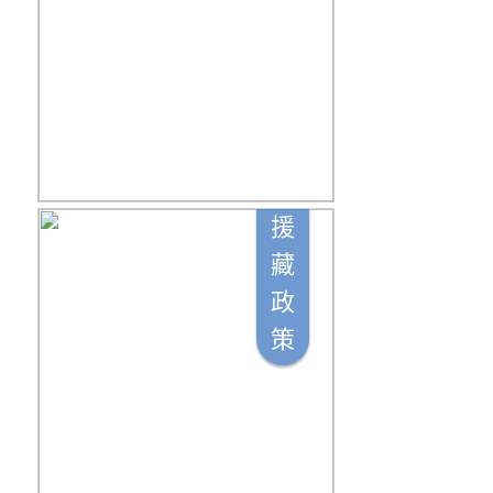
援
藏
政
策