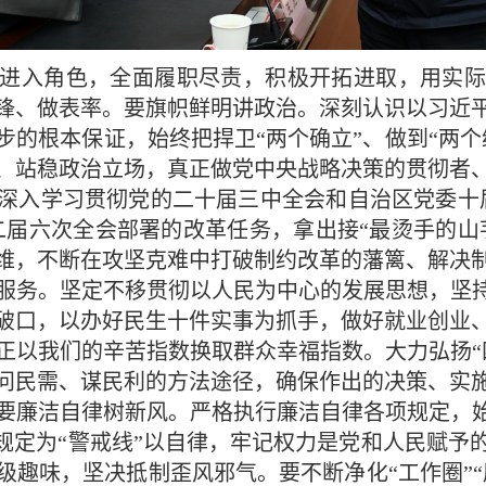
进入角色，全面履职尽责，积极开拓进取，用实际
锋、做表率。要旗帜鲜明讲政治。深刻认识以习近
步的根本保证，始终把捍卫“两个确立”、做到“两个
、站稳政治立场，真正做党中央战略决策的贯彻者
深入学习贯彻党的二十届三中全会和自治区党委十
二届六次全会部署的改革任务，拿出接“最烫手的山
维，不断在攻坚克难中打破制约改革的藩篱、解决
服务。坚定不移贯彻以人民为中心的发展思想，坚持
破口，以办好民生十件实事为抓手，做好就业创业
正以我们的辛苦指数换取群众幸福指数。大力弘扬“
问民需、谋民利的方法途径，确保作出的决策、实
要廉洁自律树新风。严格执行廉洁自律各项规定，始
风规定为“警戒线”以自律，牢记权力是党和人民赋予
趣味，坚决抵制歪风邪气。要不断净化“工作圈”“