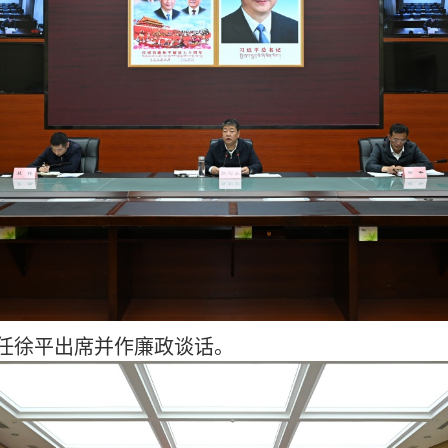
任徐平出席并作廉政谈话。