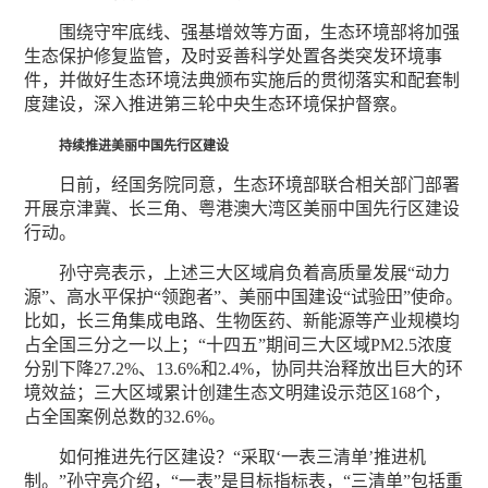
围绕守牢底线、强基增效等方面，生态环境部将加强
生态保护修复监管，及时妥善科学处置各类突发环境事
件，并做好生态环境法典颁布实施后的贯彻落实和配套制
度建设，深入推进第三轮中央生态环境保护督察。
持续推进美丽中国先行区建设
日前，经国务院同意，生态环境部联合相关部门部署
开展京津冀、长三角、粤港澳大湾区美丽中国先行区建设
行动。
孙守亮表示，上述三大区域肩负着高质量发展“动力
源”、高水平保护“领跑者”、美丽中国建设“试验田”使命。
比如，长三角集成电路、生物医药、新能源等产业规模均
占全国三分之一以上；“十四五”期间三大区域PM2.5浓度
分别下降27.2%、13.6%和2.4%，协同共治释放出巨大的环
境效益；三大区域累计创建生态文明建设示范区168个，
占全国案例总数的32.6%。
如何推进先行区建设？“采取‘一表三清单’推进机
制。”孙守亮介绍，“一表”是目标指标表，“三清单”包括重