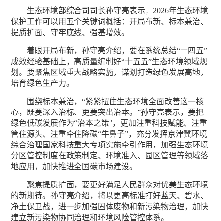
生态环境部综合司司长孙守亮表示，2026年生态环境
保护工作可以用五个关键词概括：开局布新、标本兼治、
提质扩面、守牢底线、强基增效。
着眼开局布新，孙守亮介绍，要在系统总结“十四五”
成效经验基础上，高质量编制好“十五五”生态环境领域规
划。要聚焦区域重大战略实施，谋划打造绿色发展高地，
培育绿色生产力。
围绕标本兼治，“紧紧扭住生态环境全面改善这一核
心，既要深入治标、更要突出治本。”孙守亮表示，要把
绿色低碳发展作为“治本之策”，更加注重科技赋能、注重
管住源头、注重牵住降碳“牛鼻子”，充分发挥京津冀环境
综合治理国家科技重大专项实施牵引作用，加强生态环境
分区管控制度在政策制定、环境准入、园区管理等领域落
地应用，加快推进全国碳市场建设。
聚焦提质扩面，要更好满足人民群众对优美生态环境
的新期待。孙守亮介绍，将以更高标准打好蓝天、碧水、
净土保卫战，进一步加强固体废物和新污染物治理，加快
建立新污染物协同治理和环境风险管控体系。