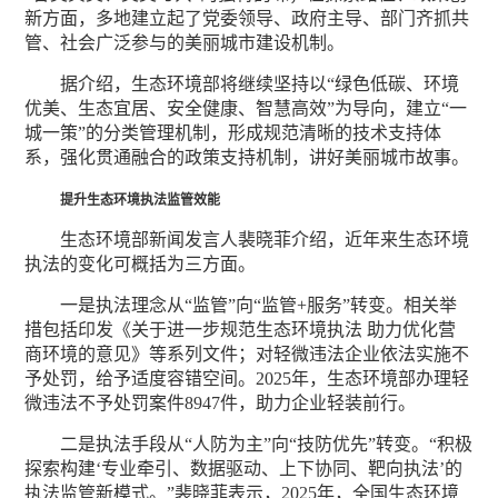
新方面，多地建立起了党委领导、政府主导、部门齐抓共
管、社会广泛参与的美丽城市建设机制。
据介绍，生态环境部将继续坚持以“绿色低碳、环境
优美、生态宜居、安全健康、智慧高效”为导向，建立“一
城一策”的分类管理机制，形成规范清晰的技术支持体
系，强化贯通融合的政策支持机制，讲好美丽城市故事。
提升生态环境执法监管效能
生态环境部新闻发言人裴晓菲介绍，近年来生态环境
执法的变化可概括为三方面。
一是执法理念从“监管”向“监管+服务”转变。相关举
措包括印发《关于进一步规范生态环境执法 助力优化营
商环境的意见》等系列文件；对轻微违法企业依法实施不
予处罚，给予适度容错空间。2025年，生态环境部办理轻
微违法不予处罚案件8947件，助力企业轻装前行。
二是执法手段从“人防为主”向“技防优先”转变。“积极
探索构建‘专业牵引、数据驱动、上下协同、靶向执法’的
执法监管新模式。”裴晓菲表示，2025年，全国生态环境