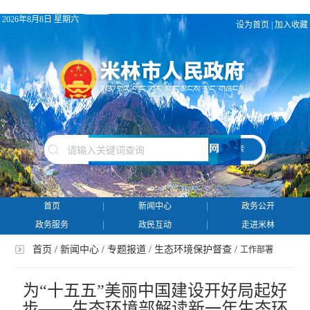
2026年8月8日 星期六
设为首页
|
加入收藏
搜 索
首页
新闻中心
政务公开
政务服务
政民互动
走进米林
首页
/
新闻中心
/
专题报道
/
生态环境保护督查
/
工作部署
为“十五五”美丽中国建设开好局起好
步——生态环境部解读新一年生态环